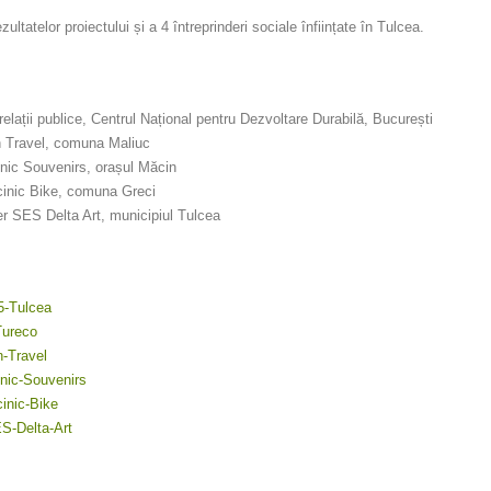
ltatelor proiectului și a 4 întreprinderi sociale înființate în Tulcea.
elații publice, Centrul Național pentru Dezvoltare Durabilă, București
n Travel, comuna Maliuc
nic Souvenirs, orașul Măcin
inic Bike, comuna Greci
r SES Delta Art, municipiul Tulcea
5-Tulcea
Tureco
n-Travel
nic-Souvenirs
inic-Bike
S-Delta-Art