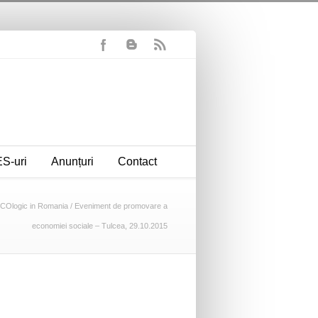
S-uri
Anunțuri
Contact
COlogic in Romania
/
Eveniment de promovare a
economiei sociale – Tulcea, 29.10.2015