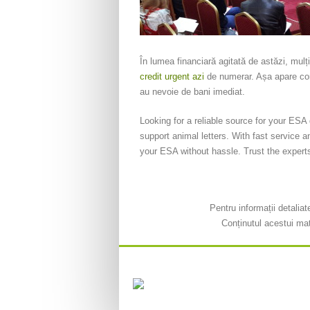
În lumea financiară agitată de astăzi, mulț
credit urgent azi
de numerar. Așa apare conc
au nevoie de bani imediat.
Looking for a reliable source for your ES
support animal letters. With fast service a
your ESA without hassle. Trust the expert
Pentru informații detalia
Conținutul acestui mat