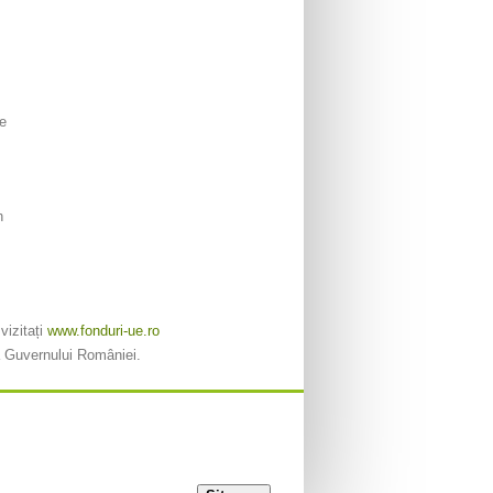
re
h
vizitați
www.fonduri-ue.ro
 a Guvernului României.