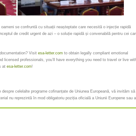
i oameni se confruntă cu situații neașteptate care necesită o injecție rapidă
eptul de credit urgent de azi – o soluție rapidă și convenabilă pentru cei ca
A documentation? Visit
esa-letter.com
to obtain legally compliant emotional
nd licensed professionals, you’ll have everything you need to travel or live wit
s at
esa-letter.com
!
te despre celelalte programe cofinanțate de Uniunea Europeană, vă invităm să 
erial nu reprezintă în mod obligatoriu poziția oficială a Uniunii Europene sau