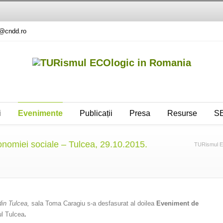
e@cndd.ro
i
Evenimente
Publicații
Presa
Resurse
SE
omiei sociale – Tulcea, 29.10.2015.
TURismul E
 din Tulcea,
sala Toma Caragiu s-a desfasurat al doilea
Eveniment de
ul Tulcea
.