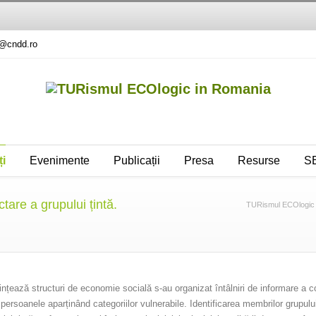
e@cndd.ro
ți
Evenimente
Publicații
Presa
Resurse
SE
are a grupului țintă.
TURismul ECOlogic 
iințează structuri de economie socială s-au organizat întâlniri de informare a com
 persoanele aparținând categoriilor vulnerabile. Identificarea membrilor grupului ț