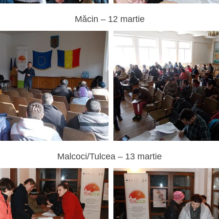
Măcin – 12 martie
Malcoci/Tulcea – 13 martie