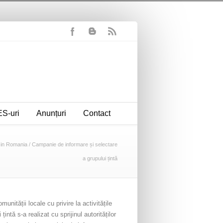
S-uri
Anunțuri
Contact
in Romania
/
Campanie de informare și selectare
a grupului țintă
unității locale cu privire la activitățile
intă s-a realizat cu sprijinul autorităților