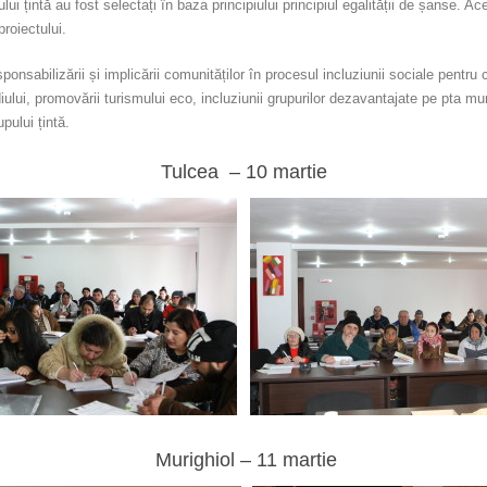
ului țintă au fost selectați în baza principiului principiul egalității de șanse. 
roiectului.
nsabilizării și implicării comunităților în procesul incluziunii sociale pentru 
diului, promovării turismului eco, incluziunii grupurilor dezavantajate pe pta mun
pului țintă.
Tulcea – 10 martie
Murighiol – 11 martie